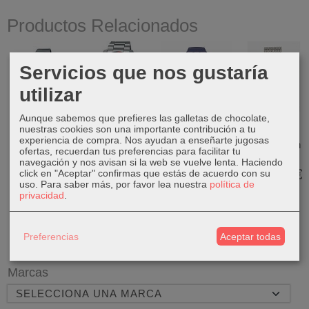
Productos Relacionados
Servicios que nos gustaría
utilizar
Aunque sabemos que prefieres las galletas de chocolate,
Casio Vintage
Seiko Prospex
Swatch New
Reloj CK
nuestras cookies son una importante contribución a tu
A100WE-1A
Speedtimer
Gent San
Modern
experiencia de compra. Nos ayudan a enseñarte jugosas
Chronograph...
Valentín
Multifunción
49,90 €
ofertas, recuerdan tus preferencias para facilitar tu
SO29N107
Plata...
790,00 €
navegación y nos avisan si la web se vuelve lenta. Haciendo
85,00 €
179,00 €
click en "Aceptar" confirmas que estás de acuerdo con su
uso.
Para saber más, por favor lea nuestra
política de
privacidad
.
Preferencias
Aceptar todas
Marcas