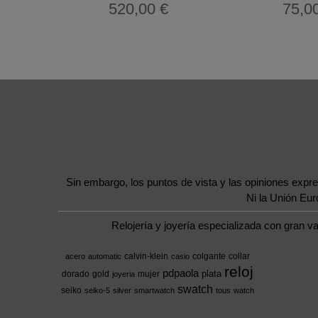
520,00 €
75,0
Sin embargo, los puntos de vista y las opiniones expr
Ni la Unión Eu
Relojería y joyería especializada con gran v
calvin-klein
colgante
collar
acero
automatic
casio
reloj
pdpaola
plata
dorado
gold
mujer
joyeria
swatch
seiko
seiko-5
silver
smartwatch
tous
watch