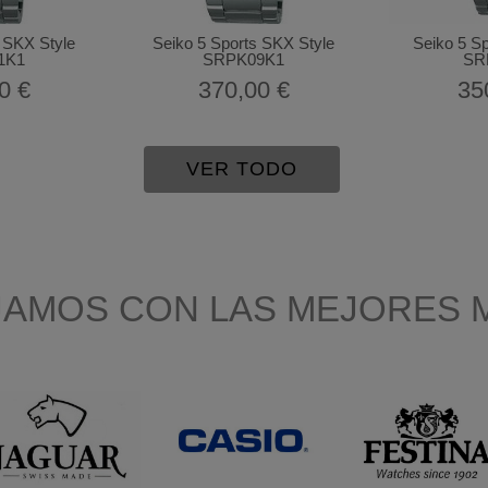
 SKX Style
Seiko 5 Sports SKX Style
Seiko 5 S
1K1
SRPK09K1
SR
0 €
370,00 €
35
VER TODO
JAMOS CON LAS MEJORES 