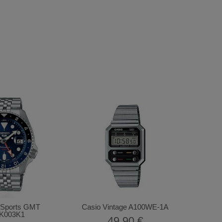
S
 Sports GMT
Casio Vintage A100WE-1A
K003K1
49,90 €