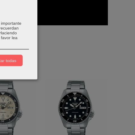
 importante
 recuerdan
 Haciendo
favor lea
ar todas