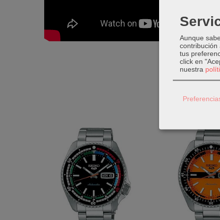
Servic
Aunque sabem
contribución
tus preferenc
click en "Ac
nuestra
polí
Preferencia