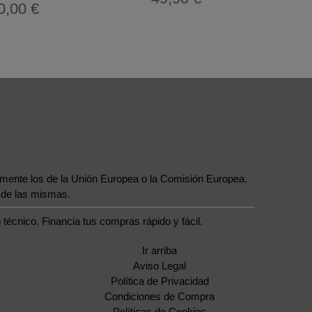
0,00 €
iamente los de la Unión Europea o la Comisión Europea.
 de las mismas.
técnico. Financia tus compras rápido y fácil.
Ir arriba
Aviso Legal
Política de Privacidad
Condiciones de Compra
Políticas de Cookies