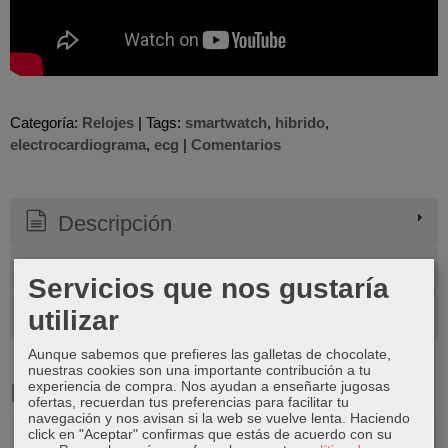
Categoría:
Relojes
|
Tags:
smartwatch
hibrido
electrocardiograma
ecg
|
Comentarios
Descripción
Costes de Envío
Servicios que nos gustaría
utilizar
Comentarios
Aunque sabemos que prefieres las galletas de chocolate,
nuestras cookies son una importante contribución a tu
experiencia de compra. Nos ayudan a enseñarte jugosas
Productos Relacionados
ofertas, recuerdan tus preferencias para facilitar tu
navegación y nos avisan si la web se vuelve lenta. Haciendo
click en "Aceptar" confirmas que estás de acuerdo con su