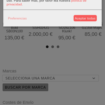
uso.
Para saber más, por favor lea nuestra
política de
privacidad
.
Preferencias
Aceptar todas
Swatch
Seiko Astron
Swatch x
Swatch X
Bioceramic Big
GPS Solar
Peanuts Gent
Dragon Ball Z
Bold
SSH024J1
SO28Z106
GZ358 Majin...
SB03N100
Klunk!
2.000,00 €
85,00 €
135,00 €
95,00 €
Marcas
Costes de Envío