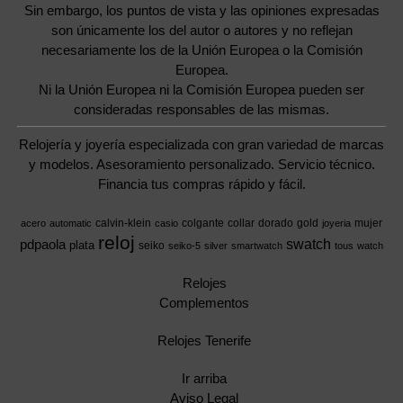
Sin embargo, los puntos de vista y las opiniones expresadas
son únicamente los del autor o autores y no reflejan
necesariamente los de la Unión Europea o la Comisión
Europea.
Ni la Unión Europea ni la Comisión Europea pueden ser
consideradas responsables de las mismas.
Relojería y joyería especializada con gran variedad de marcas
y modelos. Asesoramiento personalizado. Servicio técnico.
Financia tus compras rápido y fácil.
calvin-klein
colgante
collar
dorado
gold
mujer
acero
automatic
casio
joyeria
reloj
swatch
pdpaola
plata
seiko
seiko-5
silver
smartwatch
tous
watch
Relojes
Complementos
Relojes Tenerife
Ir arriba
Aviso Legal