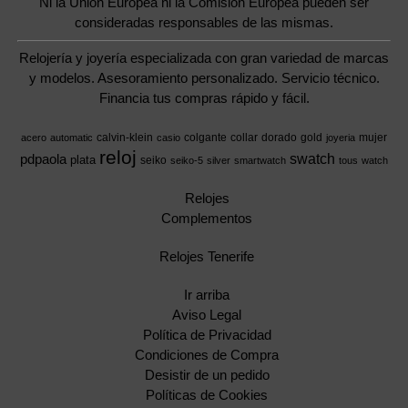
Ni la Unión Europea ni la Comisión Europea pueden ser
consideradas responsables de las mismas.
Relojería y joyería especializada con gran variedad de marcas
y modelos. Asesoramiento personalizado. Servicio técnico.
Financia tus compras rápido y fácil.
calvin-klein
colgante
collar
dorado
gold
mujer
acero
automatic
casio
joyeria
reloj
swatch
pdpaola
plata
seiko
seiko-5
silver
smartwatch
tous
watch
Relojes
Complementos
Relojes Tenerife
Ir arriba
Aviso Legal
Política de Privacidad
Condiciones de Compra
Desistir de un pedido
Políticas de Cookies