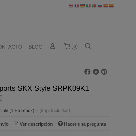
ONTACTO
BLOG
0
Sports SKX Style SRPK09K1
€
ible
(1 En Stock)
-
(Imp. Incluidos)
nvío
Ver descripción
Hacer una pregunta