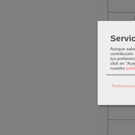
Servic
Aunque sabem
contribución
tus preferenc
click en "Ac
nuestra
polí
Preferencia