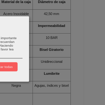
Material de la caja
Diámetro de caja
Acero Inoxidable
42,50 mm
Peso
Impermeabilidad
165 gr
10 BAR
 importante
 recuerdan
 Haciendo
favor lea
Tipo de corona
Bisel Giratorio
A presión
Unidireccional
ar todas
Color de esfera
Lumibrite
Negra
Agujas, índices y bisel