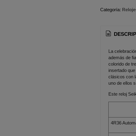
Categoría:
Reloje
DESCRIP
La celebració
además de fiab
colorido de tr
insertado que
clásicos con l
uno de ellos 
Este reloj Se
4R36 Automá