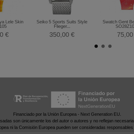
ya Lele Skin
Seiko 5 Sports Suits Style
Swatch Gent Bei
105
Flieger...
SO28Z105
0 €
350,00 €
75,00
Financiado por la Unión Europea - Next Generation EU.
esadas son únicamente los del autor o autores y no reflejan necesar
ropea ni la Comisión Europea pueden ser consideradas responsables