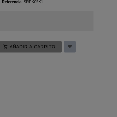
•
Referencia
:
SRPK09K1
AÑADIR A CARRITO