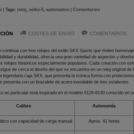
s
|
Tags:
reloj
seiko-5
automatico
|
Comentarios
CIÓN
COSTES DE ENVÍO
COMENTARIOS
n continúa con tres relojes del estilo SKX Sports que rinden homenaje
ilidad y durabilidad, ofrecía una gran variedad de aspectos y diseños
es relojes históricos especialmente populares. Cada creación con esfe
 sigue de cerca el diseño del que se encuentra en un reloj original 
a legendaria caja SKX, que presenta la icónica forma con protectores 
se presenta con un brazalete de acero inoxidable de tres eslabones.
iko en particular está inspirado en el modelo 5126-8130 conocido en 
Calibre
Autonomía
tico con capacidad de carga manual
Aprox. 41 horas