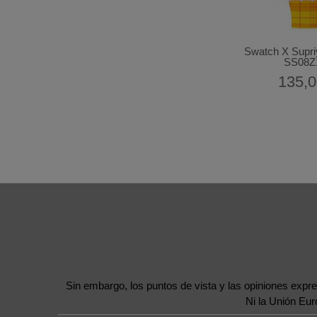
Swatch X Supri
SS08Z
135,0
Sin embargo, los puntos de vista y las opiniones expr
Ni la Unión Eu