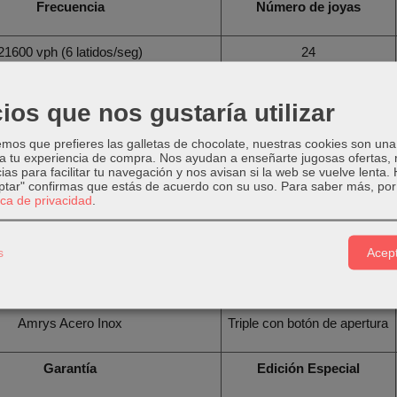
Frecuencia
Número de joyas
21600 vph (6 latidos/seg)
24
Grosor de caja
Longitud de caja
ios que nos gustaría utilizar
13,40 mm
46,00 mm
os que prefieres las galletas de chocolate, nuestras cookies son una
 a tu experiencia de compra. Nos ayudan a enseñarte jugosas ofertas,
ias para facilitar tu navegación y nos avisan si la web se vuelve lenta.
eptar" confirmas que estás de acuerdo con su uso.
Para saber más, por 
Material del cristal
Fondo de caja
tica de privacidad
.
Hardlex Curvado
A rosca
s
Acept
Tipo de pulsera
Tipo de cierre
Amrys Acero Inox
Triple con botón de apertura
Garantía
Edición Especial