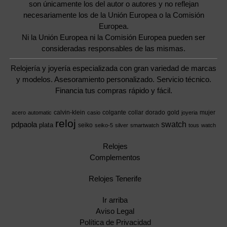
son únicamente los del autor o autores y no reflejan
necesariamente los de la Unión Europea o la Comisión
Europea.
Ni la Unión Europea ni la Comisión Europea pueden ser
consideradas responsables de las mismas.
Relojería y joyería especializada con gran variedad de marcas
y modelos. Asesoramiento personalizado. Servicio técnico.
Financia tus compras rápido y fácil.
calvin-klein
colgante
collar
dorado
gold
mujer
acero
automatic
casio
joyeria
reloj
swatch
pdpaola
plata
seiko
seiko-5
silver
smartwatch
tous
watch
Relojes
Complementos
Relojes Tenerife
Ir arriba
Aviso Legal
Política de Privacidad