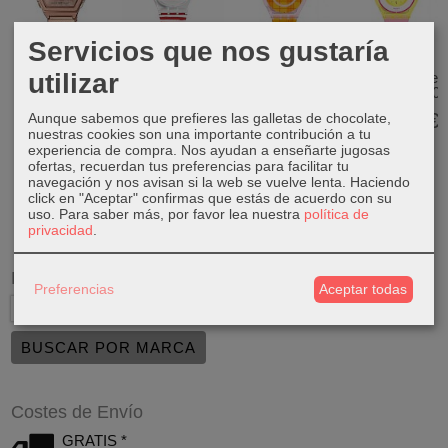
Servicios que nos gustaría
Casio Vintage
Swatch Gent
Swatch X
Swatch x
utilizar
A1000MPG-
Keith Haring
Supriya Lele
Supriya Lele
9EF
Mouse...
Skin SS08Z105
Skin SS08Z101
149,00 €
95,00 €
135,00 €
135,00 €
Aunque sabemos que prefieres las galletas de chocolate,
nuestras cookies son una importante contribución a tu
experiencia de compra. Nos ayudan a enseñarte jugosas
ofertas, recuerdan tus preferencias para facilitar tu
navegación y nos avisan si la web se vuelve lenta. Haciendo
click en "Aceptar" confirmas que estás de acuerdo con su
uso.
Para saber más, por favor lea nuestra
política de
privacidad
.
Marcas
Preferencias
Aceptar todas
Costes de Envío
GRATIS *