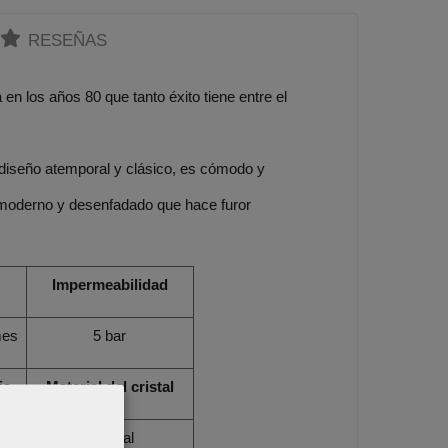
RESEÑAS
en los años 80 que tanto éxito tiene entre el
 diseño atemporal y clásico, es cómodo y
 moderno y desenfadado que hace furor
Impermeabilidad
mes
5 bar
ja
Material del cristal
e
Mineral