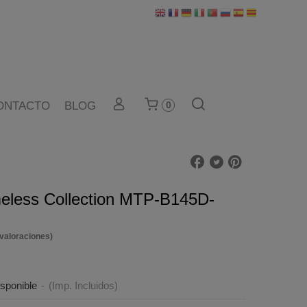
ONTACTO
BLOG
0
meless Collection MTP-B145D-
 valoraciones)
sponible
-
(Imp. Incluidos)