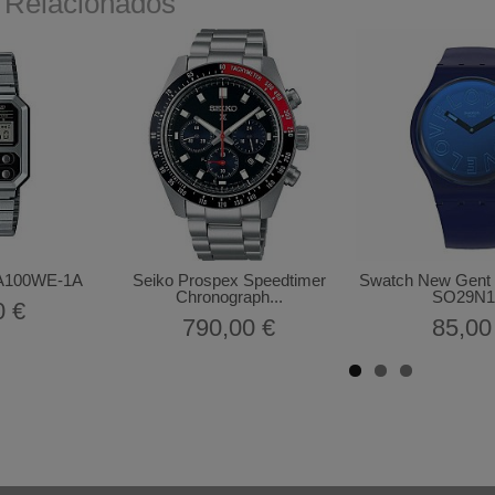
 Relacionados
 A100WE-1A
Seiko Prospex Speedtimer
Swatch New Gent 
Chronograph...
SO29N1
0 €
790,00 €
85,00