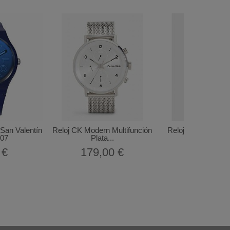
San Valentín
Reloj CK Modern Multifunción
Reloj CK Modern A
07
Plata...
2520004
 €
179,00 €
159,00