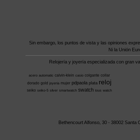
Sin embargo, los puntos de vista y las opiniones expr
Ni la Unión Eu
Relojería y joyería especializada con gran v
calvin-klein
colgante
collar
acero
automatic
casio
reloj
pdpaola
plata
dorado
gold
mujer
joyeria
swatch
seiko
seiko-5
silver
smartwatch
tous
watch
Bethencourt Alfonso, 30 - 38002 Santa 