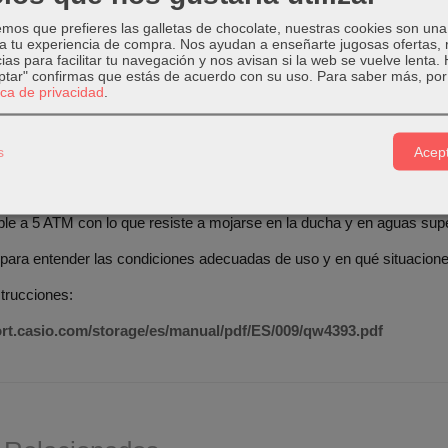
os que prefieres las galletas de chocolate, nuestras cookies son una
e Pulsera
Tipo de Cierre
Tipo de Baterí
 a tu experiencia de compra. Nos ayudan a enseñarte jugosas ofertas,
ias para facilitar tu navegación y nos avisan si la web se vuelve lenta.
eptar" confirmas que estás de acuerdo con su uso.
Para saber más, por 
o Inoxidable
Triple pliegue con un solo toque
SR621SW / 36
tica de privacidad
.
e fabricado en acero inoxidable y el cristal que tiene es mineral, por 
s
Acept
odemos poseer un reloj que durará para siempre.
e a 5 ATM con lo que resiste a mojarse en la ducha y en aguas super
 para entender las condiciones adecuadas de uso y en qué situacion
trucciones:
ort.casio.com/storage/es/manual/pdf/ES/009/qw4393.pdf