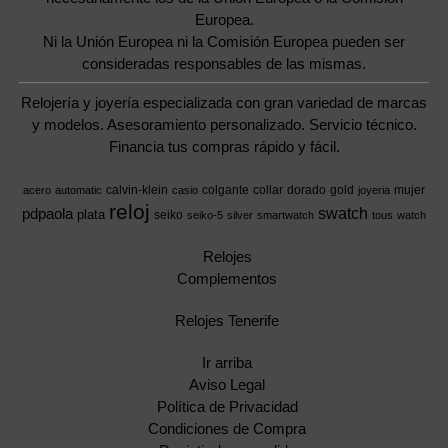
Europea.
Ni la Unión Europea ni la Comisión Europea pueden ser
consideradas responsables de las mismas.
Relojería y joyería especializada con gran variedad de marcas
y modelos. Asesoramiento personalizado. Servicio técnico.
Financia tus compras rápido y fácil.
calvin-klein
colgante
collar
dorado
gold
mujer
acero
automatic
casio
joyeria
reloj
swatch
pdpaola
plata
seiko
seiko-5
silver
smartwatch
tous
watch
Relojes
Complementos
Relojes Tenerife
Ir arriba
Aviso Legal
Política de Privacidad
Condiciones de Compra