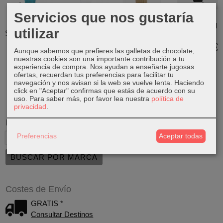
Servicios que nos gustaría
Swatch x
Swatch Skin
Reloj CK Iconic
Reloj CK
Supriya Lele
Irony SYXS138
Mesh Gold
Modern Piel
utilizar
Skin SS08Z102
25200034
25200050
170,00 €
135,00 €
169,00 €
129,00 €
Aunque sabemos que prefieres las galletas de chocolate,
nuestras cookies son una importante contribución a tu
experiencia de compra. Nos ayudan a enseñarte jugosas
ofertas, recuerdan tus preferencias para facilitar tu
navegación y nos avisan si la web se vuelve lenta. Haciendo
click en "Aceptar" confirmas que estás de acuerdo con su
uso.
Para saber más, por favor lea nuestra
política de
privacidad
.
Marcas
Preferencias
Aceptar todas
Costes de Envío
GRATIS *
Consultar Destinos