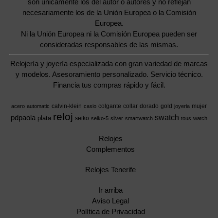
son únicamente los del autor o autores y no reflejan
necesariamente los de la Unión Europea o la Comisión
Europea.
Ni la Unión Europea ni la Comisión Europea pueden ser
consideradas responsables de las mismas.
Relojería y joyería especializada con gran variedad de marcas
y modelos. Asesoramiento personalizado. Servicio técnico.
Financia tus compras rápido y fácil.
calvin-klein
colgante
collar
dorado
gold
mujer
acero
automatic
casio
joyeria
reloj
swatch
pdpaola
plata
seiko
seiko-5
silver
smartwatch
tous
watch
Relojes
Complementos
Relojes Tenerife
Ir arriba
Aviso Legal
Política de Privacidad