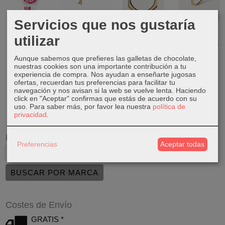
Servicios que nos gustaría
Swatch
Pdpaola
PDPAOLA
PDPAOLA
Originals
Colgante Plata
Anillo Signature
Anillo Zena
utilizar
GW214
I Am P Silver...
Link Gold...
Gold AN01-
652-12
75,00 €
59,00 €
49,00 €
Aunque sabemos que prefieres las galletas de chocolate,
75,00 €
nuestras cookies son una importante contribución a tu
experiencia de compra. Nos ayudan a enseñarte jugosas
ofertas, recuerdan tus preferencias para facilitar tu
navegación y nos avisan si la web se vuelve lenta. Haciendo
click en "Aceptar" confirmas que estás de acuerdo con su
uso.
Para saber más, por favor lea nuestra
política de
privacidad
.
Marcas
Preferencias
Aceptar todas
Costes de Envío
GRATIS *