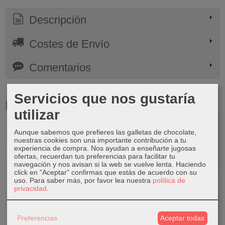
Descripción
Costes de Envío
Comentarios
Servicios que nos gustaría
Productos Relacionados
utilizar
Aunque sabemos que prefieres las galletas de chocolate,
nuestras cookies son una importante contribución a tu
experiencia de compra. Nos ayudan a enseñarte jugosas
ofertas, recuerdan tus preferencias para facilitar tu
navegación y nos avisan si la web se vuelve lenta. Haciendo
click en "Aceptar" confirmas que estás de acuerdo con su
PDPAOLA
PDPAOLA
PDPAOLA
PDPAOLA
uso.
Para saber más, por favor lea nuestra
política de
Collar Letra B
Anillo Twister
Pendiente
Pendiente
privacidad
.
Mini ...
Gold...
Individual
Individual
Suki...
Naoki...
65,00 €
69,00 €
65,00 €
65,00 €
Preferencias
Aceptar todas