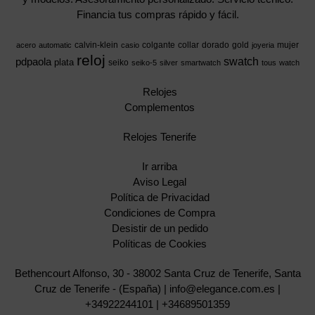
Financia tus compras rápido y fácil.
calvin-klein
colgante
collar
dorado
gold
mujer
acero
automatic
casio
joyeria
reloj
swatch
pdpaola
plata
seiko
seiko-5
silver
smartwatch
tous
watch
Relojes
Complementos
Relojes Tenerife
Ir arriba
Aviso Legal
Política de Privacidad
Condiciones de Compra
Desistir de un pedido
Políticas de Cookies
Bethencourt Alfonso, 30 - 38002 Santa Cruz de Tenerife, Santa
Cruz de Tenerife - (España) | info@elegance.com.es |
+34922244101
|
+34689501359