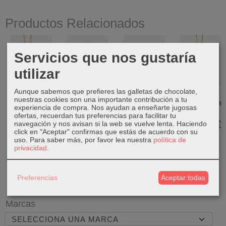
Productos Relacionados
Servicios que nos gustaría
utilizar
Aunque sabemos que prefieres las galletas de chocolate,
PDPAOLA
PDPAOLA
PDPAOLA
PDPAOLA
nuestras cookies son una importante contribución a tu
Collar Letra C
Anillo Signature
Pendientes La
Collar Talisman
experiencia de compra. Nos ayudan a enseñarte jugosas
Mini ...
Link Plata...
Bamba Gold...
Gold...
ofertas, recuerdan tus preferencias para facilitar tu
65,00 €
49,00 €
99,00 €
115,00 €
navegación y nos avisan si la web se vuelve lenta. Haciendo
click en "Aceptar" confirmas que estás de acuerdo con su
uso.
Para saber más, por favor lea nuestra
política de
privacidad
.
Preferencias
Aceptar todas
Marcas