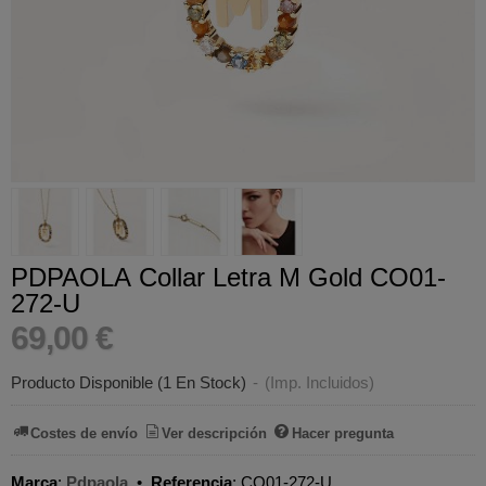
PDPAOLA Collar Letra M Gold CO01-
272-U
69,00 €
Producto Disponible
(1 En Stock)
-
(Imp. Incluidos)
Costes de envío
Ver descripción
Hacer pregunta
Marca
:
Pdpaola
•
Referencia
:
CO01-272-U