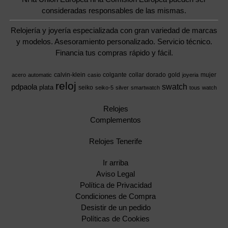
consideradas responsables de las mismas.
Relojería y joyería especializada con gran variedad de marcas
y modelos. Asesoramiento personalizado. Servicio técnico.
Financia tus compras rápido y fácil.
calvin-klein
colgante
collar
dorado
gold
mujer
acero
automatic
casio
joyeria
reloj
swatch
pdpaola
plata
seiko
seiko-5
silver
smartwatch
tous
watch
Relojes
Complementos
Relojes Tenerife
Ir arriba
Aviso Legal
Política de Privacidad
Condiciones de Compra
Desistir de un pedido
Políticas de Cookies