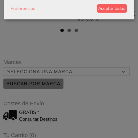
Anillo Prince
Pendiente
Pendiente
Mesh Rose
Gold...
Individual Fuji...
Individual
Gold...
Preferencias
Aceptar todas
Yoki...
55,00 €
65,00 €
169,00 €
49,00 €
Marcas
Costes de Envío
GRATIS *
Consultar Destinos
Tu Carrito (0)