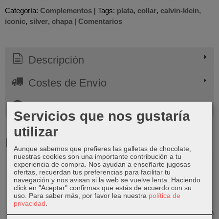
Categoría:
Complementos
|
Tags:
plata
collar
calvin-klein
iconic
silver
chapa
|
Comentarios
Descripción
Costes de Envío
Comentarios
Servicios que nos gustaría
utilizar
Productos Relacionados
Aunque sabemos que prefieres las galletas de chocolate,
nuestras cookies son una importante contribución a tu
experiencia de compra. Nos ayudan a enseñarte jugosas
ofertas, recuerdan tus preferencias para facilitar tu
navegación y nos avisan si la web se vuelve lenta. Haciendo
click en "Aceptar" confirmas que estás de acuerdo con su
uso.
Para saber más, por favor lea nuestra
política de
privacidad
.
PDPAOLA
PDPAOLA
PDPAOLA
Reloj CK Iconic