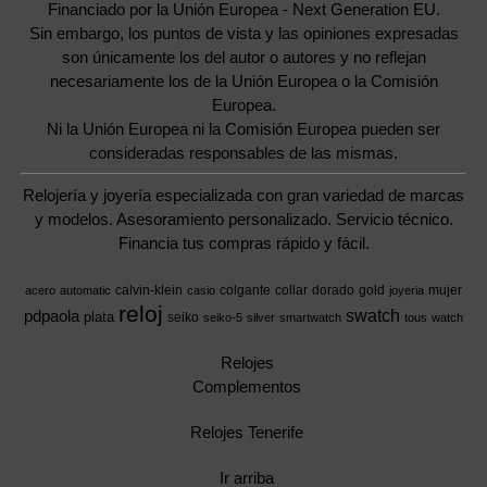
Financiado por la Unión Europea - Next Generation EU.
Sin embargo, los puntos de vista y las opiniones expresadas
son únicamente los del autor o autores y no reflejan
necesariamente los de la Unión Europea o la Comisión
Europea.
Ni la Unión Europea ni la Comisión Europea pueden ser
consideradas responsables de las mismas.
Relojería y joyería especializada con gran variedad de marcas
y modelos. Asesoramiento personalizado. Servicio técnico.
Financia tus compras rápido y fácil.
calvin-klein
colgante
collar
dorado
gold
mujer
acero
automatic
casio
joyeria
reloj
swatch
pdpaola
plata
seiko
seiko-5
silver
smartwatch
tous
watch
Relojes
Complementos
Relojes Tenerife
Ir arriba