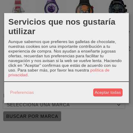
Servicios que nos gustaría
utilizar
Swatch Gent
Swatch X
Swatch Big
Seiko Prospex
GE292 Clearly
Dragon Ball Z
Bold Halloween
Speedtimer
Red Striped
GZ359 Frieza
SB03B700
Black...
Aunque sabemos que prefieres las galletas de chocolate,
nuestras cookies son una importante contribución a tu
80,00 €
85,00 €
130,00 €
760,00 €
experiencia de compra. Nos ayudan a enseñarte jugosas
ofertas, recuerdan tus preferencias para facilitar tu
navegación y nos avisan si la web se vuelve lenta. Haciendo
click en "Aceptar" confirmas que estás de acuerdo con su
uso.
Para saber más, por favor lea nuestra
política de
privacidad
.
Preferencias
Aceptar todas
Marcas