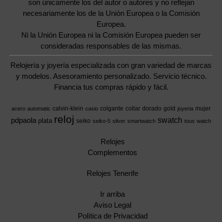
son únicamente los del autor o autores y no reflejan
necesariamente los de la Unión Europea o la Comisión
Europea.
Ni la Unión Europea ni la Comisión Europea pueden ser
consideradas responsables de las mismas.
Relojería y joyería especializada con gran variedad de marcas
y modelos. Asesoramiento personalizado. Servicio técnico.
Financia tus compras rápido y fácil.
calvin-klein
colgante
collar
dorado
gold
mujer
acero
automatic
casio
joyeria
reloj
swatch
pdpaola
plata
seiko
seiko-5
silver
smartwatch
tous
watch
Relojes
Complementos
Relojes Tenerife
Ir arriba
Aviso Legal
Política de Privacidad