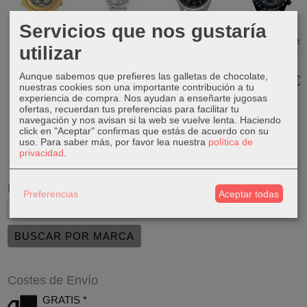
Servicios que nos gustaría
Tous Digibear
Swatch
Seiko 5 Sports
Seiko Prospex
utilizar
900350035
Originals
Suits Style
Speedtimer
SO28K100
Flieger...
Black...
152,10 €
Clearly...
Aunque sabemos que prefieres las galletas de chocolate,
350,00 €
760,00 €
169,00 €
nuestras cookies son una importante contribución a tu
80,00 €
experiencia de compra. Nos ayudan a enseñarte jugosas
ofertas, recuerdan tus preferencias para facilitar tu
navegación y nos avisan si la web se vuelve lenta. Haciendo
click en "Aceptar" confirmas que estás de acuerdo con su
uso.
Para saber más, por favor lea nuestra
política de
privacidad
.
Marcas
Preferencias
Aceptar todas
Costes de Envío
GRATIS *