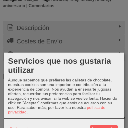
aniversario
|
Comentarios
Descripción
Costes de Envío
Comentarios
Servicios que nos gustaría
utilizar
Productos Relacionados
Aunque sabemos que prefieres las galletas de chocolate,
nuestras cookies son una importante contribución a tu
experiencia de compra. Nos ayudan a enseñarte jugosas
ofertas, recuerdan tus preferencias para facilitar tu
navegación y nos avisan si la web se vuelve lenta. Haciendo
click en "Aceptar" confirmas que estás de acuerdo con su
uso.
Para saber más, por favor lea nuestra
política de
privacidad
.
Seiko Prospex
Swatch New
Seiko 5 Sports
Seiko Prospex
Speedtimer
Gent
GMT
Tropical
SSC815P1
Bioceramic
SSK003K1
Lagoon...