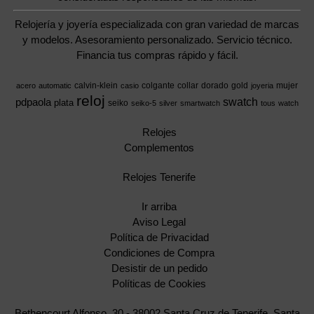
Relojería y joyería especializada con gran variedad de marcas
y modelos. Asesoramiento personalizado. Servicio técnico.
Financia tus compras rápido y fácil.
calvin-klein
colgante
collar
dorado
gold
mujer
acero
automatic
casio
joyeria
reloj
swatch
pdpaola
plata
seiko
seiko-5
silver
smartwatch
tous
watch
Relojes
Complementos
Relojes Tenerife
Ir arriba
Aviso Legal
Política de Privacidad
Condiciones de Compra
Desistir de un pedido
Políticas de Cookies
Bethencourt Alfonso, 30 - 38002 Santa Cruz de Tenerife, Santa