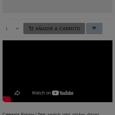
AÑADIR A CARRITO
Categoría:
Relojes
|
Tags:
swatch
reloj
mickey
disney