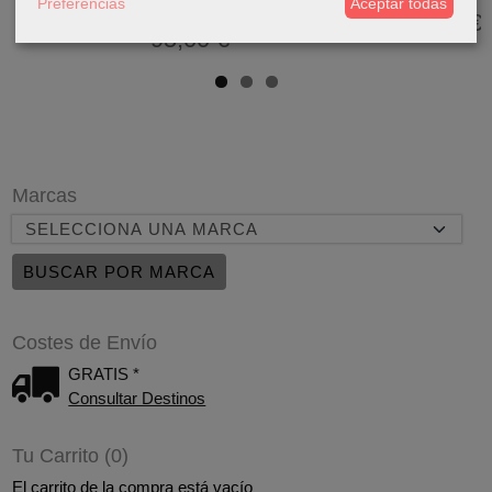
Preferencias
Aceptar todas
1984...
725,00 €
520,00 €
560,00 €
95,00 €
Marcas
Costes de Envío
GRATIS *
Consultar Destinos
Tu Carrito (0)
El carrito de la compra está vacío