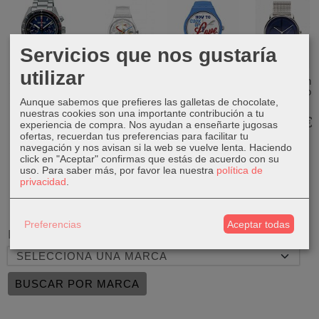
Servicios que nos gustaría
utilizar
Seiko Prospex
Swatch
Swatch New
Reloj CK Iconic
Speedtimer
Originals
Gent San
Mesh Acero
Aunque sabemos que prefieres las galletas de chocolate,
SSC815P1
SO28K100
Valentín
25200031
Clearly...
SUOZ353
nuestras cookies son una importante contribución a tu
725,00 €
149,00 €
experiencia de compra. Nos ayudan a enseñarte jugosas
80,00 €
110,00 €
ofertas, recuerdan tus preferencias para facilitar tu
navegación y nos avisan si la web se vuelve lenta. Haciendo
click en "Aceptar" confirmas que estás de acuerdo con su
uso.
Para saber más, por favor lea nuestra
política de
privacidad
.
Preferencias
Aceptar todas
Marcas