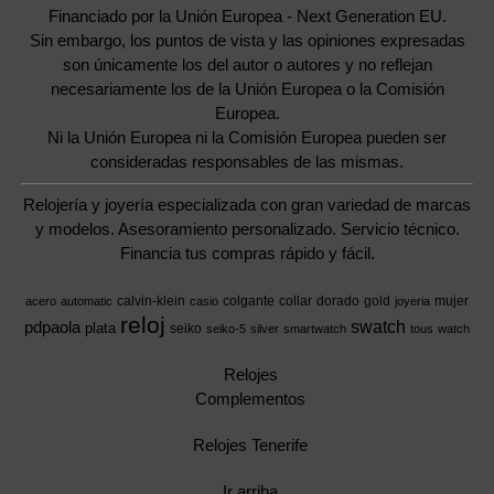
Financiado por la Unión Europea - Next Generation EU.
Sin embargo, los puntos de vista y las opiniones expresadas
son únicamente los del autor o autores y no reflejan
necesariamente los de la Unión Europea o la Comisión
Europea.
Ni la Unión Europea ni la Comisión Europea pueden ser
consideradas responsables de las mismas.
Relojería y joyería especializada con gran variedad de marcas
y modelos. Asesoramiento personalizado. Servicio técnico.
Financia tus compras rápido y fácil.
calvin-klein
colgante
collar
dorado
gold
mujer
acero
automatic
casio
joyeria
reloj
swatch
pdpaola
plata
seiko
seiko-5
silver
smartwatch
tous
watch
Relojes
Complementos
Relojes Tenerife
Ir arriba